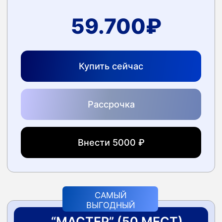
Стоимость лечения одной грыжи,
гипертонии или последствий инфаркта
в 10−20 раз превышает стоимость входа
в программу.
04
Упущенный статус
Вы теряете годы, в которые могли бы быть
примером для своих детей и объектом
восхищения для жены. Эти моменты
не купить ни за какие деньги.
«Потом»
— это самое дорогое слово в языке.
Либо вы инвестируете в свой ресурс сегодня,
либо завтра оплачиваете счета, которые выставит
вам ваше тело.
ВЫБЕРИТЕ СВОЙ ВАРИАНТ УЧАСТИЯ
Занять место