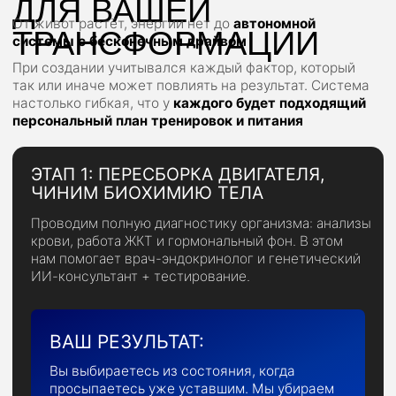
ВАШ РЕЗУЛЬТАТ:
Тело меняется в любых условиях — в зале,
дома, в отеле и на вахте. ЖКТ работает
идеально, уходит лишняя вода, а мышечный
тонус растёт каждую неделю, даже если
вы находитесь в командировке, где из еды
только столовая.
ЭТАП 3: АВТОНОМИЯ И СТАТУС
«ОТЦА»
Дошлифовываем форму с помощью «секретов
профессиональной подводки» (манипуляции
с водой из-под кожи без химии) к важной дате
или отпуску. С помощью кинезиолога убираем
последние зажимы в спине и болях в суставах.
ВАШ РЕЗУЛЬТАТ:
-5–15 кг жира / +3–5 кг мышц и атлетичное
тело, которое позволяет вам подбросить
ребёнка в воздух и не схватиться за спину.
Вы полностью автономны: знаете,
как управлять своим телом и энергией
для себя и близких без посторонних.