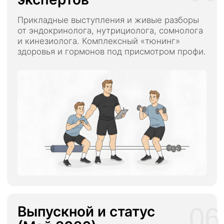
на следующий поток программы
✔️ ГАРАНТИЯ:
Минимум -5−15 кг лишнего веса /
+3−5 кг мышечной массы, или
продолжаем работать до результата
БЕСПЛАТНО.
🎁
БОНУСЫ ДЛЯ БЫСТРЫХ:
Первые 50 человек:
Получают
отдельный групповой Zoom-разбор
с Денисом для постановки целей.
59.700₽
Купить сейчас