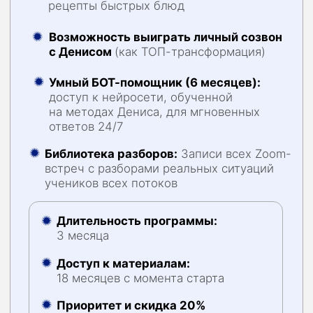
Диетолог:
консультация + план питания =
15.000 ₽
(без учета ваших тренировок).
Спортивный врач:
обследование и допуски
=
10.000 ₽.
Анализы крови:
контроль показателей 4 раза
в год =
32.000 ₽.
БАДы (купленные наугад):
10.000 ₽/мес ×
12 =
120.000 ₽
(70% из них обычно улетают
«в унитаз»).
ИТОГО: 273.000₽+ в первый год
Главная проблема:
Эти люди не общаются
между собой. Тренер не смотрит ваши анализы, врач
не знает ваш план тренировок, а диетолог
не учитывает ваш уровень стресса в жизни.
В итоге —
хаос и отсутствие результата.
«ПРОтело 4.0» — это готовое инженерное
решение, которое заменяет вам целый штаб
специалистов, работающих как единый
механизм под управлением Чемпиона Arnold
Classic.