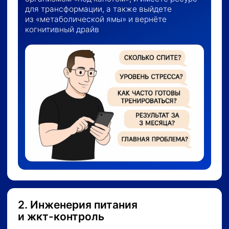
Укрепляем суставы и спину
через специальные реабилитационные
модули от кинезиолога
Результат:
Получите прогресс в любых условиях
без травм и выгорания и построите
атлетичный силуэт с максимальным КПД,
не превращая спорт во «вторую работу»
и не убивая суставы