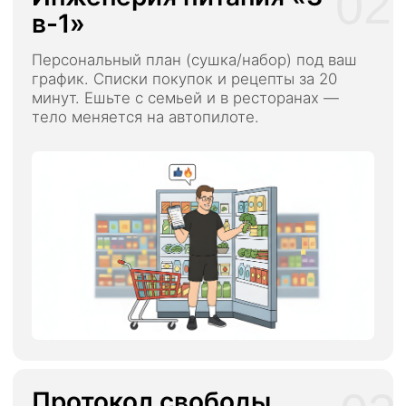
Именная награда:
Сертификат
о прохождении системы
Билет на офлайн выпускной:
Личное
участие в итоговом событии в Москве
в мае/июне
Канал с анонсами,
записями и доп.
материалами
Длительность программы:
3 месяца
Доступ к материалам:
9 месяцев с момента старта
Приоритет и скидка 20%
на следующий поток программы