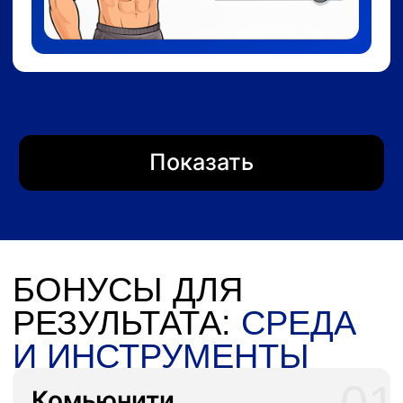
(Май 2026)
Живая встреча в Москве со мной
(Денисом). Именной сертификат с личным
результатом (-10/15/20 кг) как символ
вашей силы.
ВЫБЕРИТЕ СВОЙ
ВАРИАНТ УЧАСТИЯ
“СЛУШАТЕЛЬ”