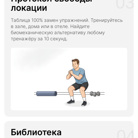
39.700₽
Купить сейчас
Рассрочка
Внести 5000 ₽
САМЫЙ
ПОПУЛЯРНЫЙ
“ПРАКТИК” (100 МЕСТ)
Всё наполнение тарифа
«СЛУШАТЕЛЬ»
3 групповых живых Zoom-разбора
с Денисом