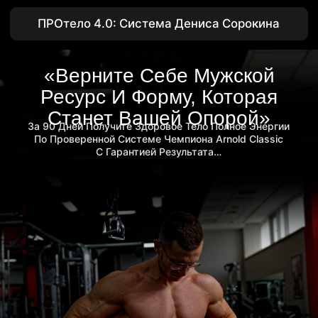
ПРОтело 4.0: Система Дениса Сорокина
«Верните Себе Мужской
Ресурс И Форму, Которая
Станет Вашей Опорой»
За 90 Дней Получите Здоровое Тело Полное Энергии
По Проверенной Системе Чемпиона Arnold Classic
С Гарантией Результата…
Занять место
Внести предоплату 5000₽