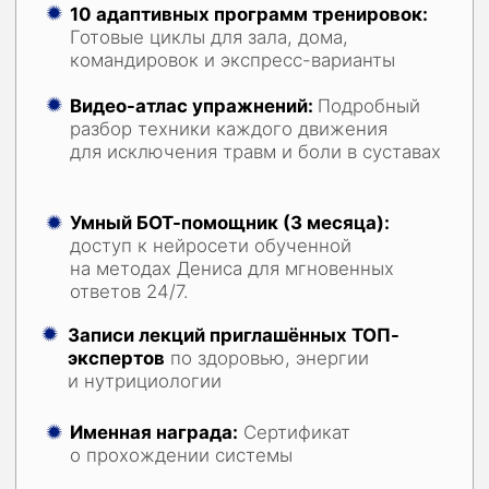
🎁
БОНУСЫ ДЛЯ БЫСТРЫХ:
Первые 5 человек:
Личный созвон
с Денисом 1 на 1 (30 мин)
Первые 10 человек:
Личное
голосовое от Дениса с разбором
вашей ситуации
Первые 30 человек:
Получают
персональные разборы анализов
от профессионального эксперта
Первые 50 человек:
Получают
отдельный групповой Zoom-разбор
с Денисом для постановки целей.
89.700₽
Купить сейчас