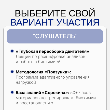
корректировка плана питания и плана
действий
Умный БОТ-помощник (12 месяцев):
доступ к нейросети, обученной
на методах Дениса, для мгновенных
ответов 24/7
Длительность программы:
3 месяца
Доступ к материалам:
бессрочный
Приоритет и скидка 20%
на следующий поток программы
✔️ ГАРАНТИЯ:
Минимум -5−15 кг лишнего веса /
+3−5 кг мышечной массы, или
продолжаем работать до результата
БЕСПЛАТНО.