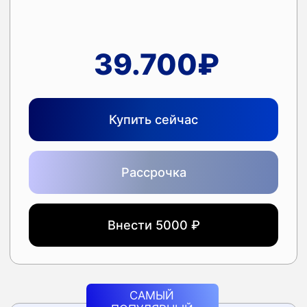
Мы платим процент за вас
Без процентов
на 3, 6 или 12 месяцев
Первый взнос только
через месяц,
сейчас ничего не платите
Возможно только
для граждан России
По паспорту,
18+
Оформить рассрочку
100%
ГАРАНТИЯ:
НАДЕЖНАЯ
Я настолько уверен в методе «Ползунка» и своей