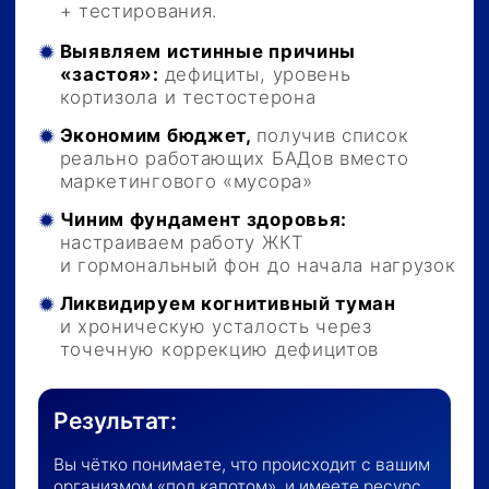
3. Адаптивный тренинг
и метод «Ползунка»
Внедряем метод «Ползунка»:
адаптируете нагрузку под свой график,
уровень стресса и недосып
Выбираем из 10 готовых программ:
зал,
дом, командировка или 30-минутный
экспресс-план для занятых
Используем принцип периодизации,
чтобы постоянно прогрессировать
и не ловить плато
Осваиваем идеальную технику
по видео-атласу от Чемпиона, исключая
риск травм, и прорабатываем нужные
мышцы