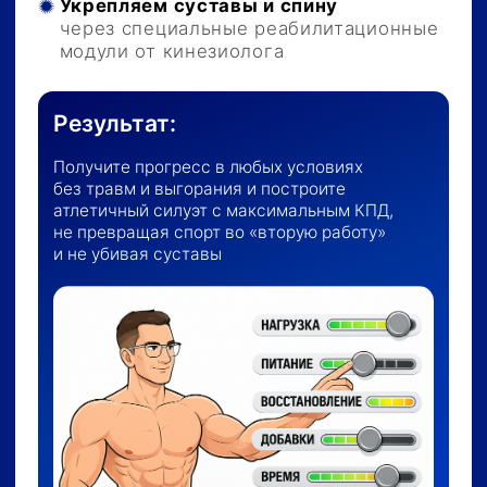
05
Штаб приглашенных
экспертов
Прикладные выступления и живые разборы
от эндокринолога, нутрициолога, сомнолога
и кинезиолога. Комплексный «тюнинг»
здоровья и гормонов под присмотром профи.
06
Выпускной и статус