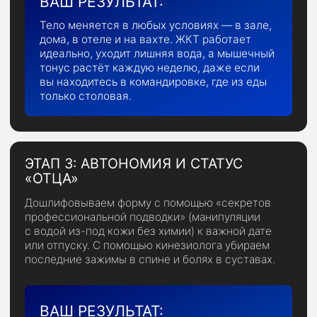
Результат:
Вы чётко понимаете, что происходит с вашим
организмом «под капотом», и имеете ресурс
для трансформации, а также выйдете
из «метаболической ямы» и вернёте
когнитивный драйв
2. Инженерия питания
и жкт-контроль
Тестируем продукты на биологическую
совместимость:
убираем всё, что
вызывает вздутие и отеки