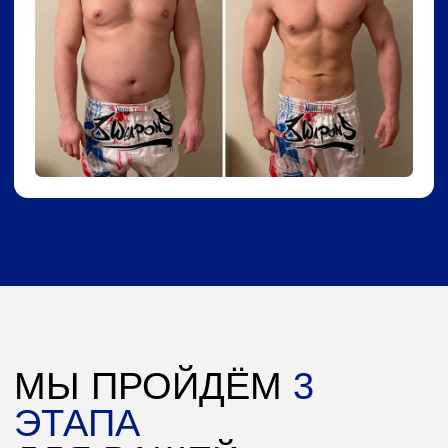
крови, работа ЖКТ и гормональный фон. В этом
нам помогает врач-эндокринолог и генетический
ИИ-консультант + тестирование.
ВАШ РЕЗУЛЬТАТ:
Вы выбираетесь из состояния, когда
просыпаетесь уже уставшим. Мы убираем
«когнитивный туман» и чиним ЖКТ,
чтобы еда давала энергию, а не тяжесть
и вздутие. Живот начинает уходить просто
потому, что мы наладили систему
пищеварения. Это база, без которой зал —
это насилие над собой.
ЭТАП 2: НАСТРОЙКА «ПОЛЗУНКА»
ПОД РЕАЛЬНУЮ ЖИЗНЬ
Внедряем метод «Ползунка» — адаптивную
систему для вашего ресурса, которая вшивается
в ваш график. С помощью метода мы адаптируем
нагрузку: если на работе завал или недосып,
снижаем обороты, но не останавливаемся,
используем «инженерию питания»,
а не очередную диету для работы ЖКТ.