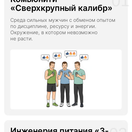
«Глубокая пересборка двигателя»:
Лекции по расшифровке анализов
и работе с биохимией.
Методология «Ползунка»:
Программа адаптивного управления
нагрузкой
База знаний «Сорокина»:
50+ часов
материалов по тренировкам, биохимии
и восстановлению
10 адаптивных программ тренировок:
Готовые циклы для зала, дома,
командировок и экспресс-варианты
Видео-атлас упражнений:
Подробный
разбор техники каждого движения
для исключения травм и боли в суставах
Умный БОТ-помощник (3 месяца):
доступ к нейросети обученной
на методах Дениса для мгновенных
ответов 24/7.
Записи лекций приглашённых ТОП-
экспертов
по здоровью, энергии
и нутрициологии