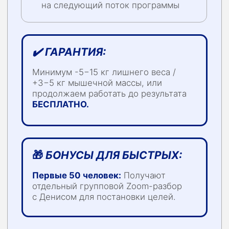
А ЧТО, ЕСЛИ
ОСТАВИТЬ
ВСЁ КАК
Многие говорят: «Займусь собой в следующем
ЕСТЬ?
году». Но у времени есть свой счёт, который
придётся оплатить:
01
Потерянный доход
Когнитивный туман и упадок сил к 14:00 стоят
вам сотен и даже миллионов недополученной
прибыли. Энергия — это современная валюта.
02
Биологический долг
Каждый год в «метаболической яме»
отдаляет вас от пиковой формы.
Чем дольше вы ждёте, тем дороже
и сложнее будет «ремонт» гормональной
системы и ЖКТ.
03
Медицинский дефолт