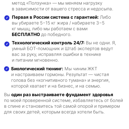
в спине и становитесь той самой опорой и примером
для своих детей, которым всегда хотели быть.
Кому идеально
подойдет эта
система?
Мужчинам
Отцам, кот
в «Метаболической яме»
быть прим
Живот растёт, даже если вы едите мало,
Вам важно, чтобы де
а силовые показатели стоят на месте. Вам нужна
не «уставшего папу 
система периодизации, которая «встряхнёт»
а сильного, активно
метаболизм и заставит организм снова сжигать
прожить долгую жизн
жир и растить мышцы.
семьи, а не обузой в
Срок: 3,5 месяца
Срок: 4 месяца