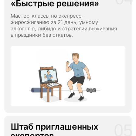
Общий чат
с экспертом куратором
и Денисом
Мастер-классы «Быстрые решения»:
От как пить и не толстеть до как безопасно
поднять тестостерон на максимум
Инженерия питания «3-в-1»:
Готовое
меню на 30 дней + списки покупок +
рецепты быстрых блюд
Возможность выиграть личный созвон
с Денисом
(как ТОП-трансформация)
Умный БОТ-помощник (6 месяцев):
доступ к нейросети, обученной
на методах Дениса, для мгновенных
ответов 24/7
Библиотека разборов:
Записи всех Zoom-
встреч с разборами реальных ситуаций
учеников всех потоков
Длительность программы:
3 месяца
Доступ к материалам:
18 месяцев с момента старта
Приоритет и скидка 20%