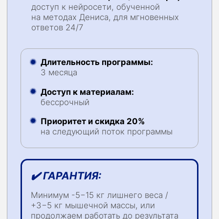
Вместе с нами вы добьетесь успеха
в энергии тела и мужественности
Занять место
Кто автор
программы
Денис Сорокин — автор программы
Абсолютный чемпион Arnold Classic
Мастер спорта международного класса
по бодибилдингу
14+ лет опыта в подготовке
спортсменов к соревнованиям
международного уровня
Тренер чемпионов России и мира
Автор методик адаптивного тренинга