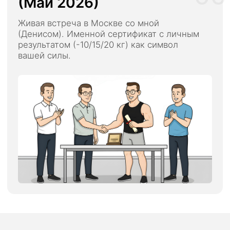
Рассрочка
Внести 5000 ₽
САМЫЙ
ВЫГОДНЫЙ
“МАСТЕР” (50 МЕСТ)
Всё наполнение тарифа
«ПРАКТИК»
6 групповых живых Zoom-разборов
с Денисом
Приоритет в очереди на разборы
Общий чат
с экспертом куратором
и Денисом
Кураторский трекинг:
Проверка
техники выполнения упражнений,