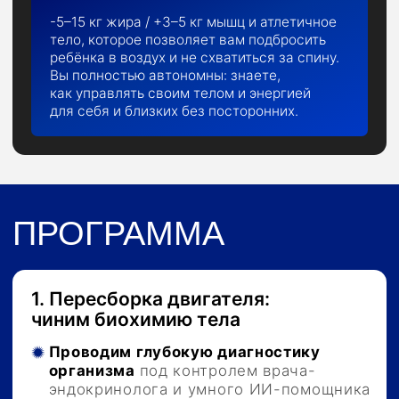
Внедряем технологию «3-в-1»:
едите
обычную еду с семьей или
в ресторанах, сохраняя результат
Осваиваем методику углеводно-
жирового чередования
для
управления формой в реальном
времени
Используем «загрузки»
и «разгрузки»,
чтобы мышцы
оставались наполненными,
а жир горел на автопилоте
Получаем готовые меню и списки
покупок,
сокращая время
на быт до 20 минут в день
без головоломки и отдельных кастрюль
Результат:
Настроим «плавление» жира без голодовок
и отдельных кастрюль. Вы становитесь
мастером своего рациона, умея «сушиться»
на картофеле и макаронах, сохраняя сытость
и мужское здоровье