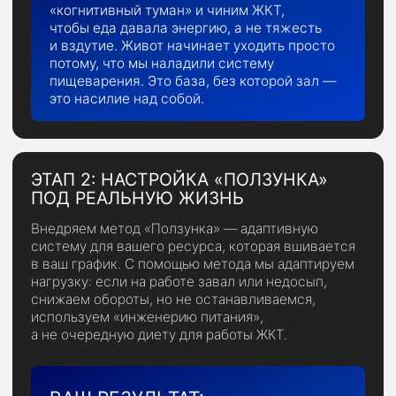
ПРОГРАММА
1. Пересборка двигателя:
чиним биохимию тела
Проводим глубокую диагностику
организма
под контролем врача-
эндокринолога и умного ИИ-помощника
+ тестирования.
Выявляем истинные причины
«застоя»:
дефициты, уровень
кортизола и тестостерона
Экономим бюджет,
получив список
реально работающих БАДов вместо
маркетингового «мусора»
Чиним фундамент здоровья:
настраиваем работу ЖКТ
и гормональный фон до начала нагрузок
Ликвидируем когнитивный туман
и хроническую усталость через
точечную коррекцию дефицитов