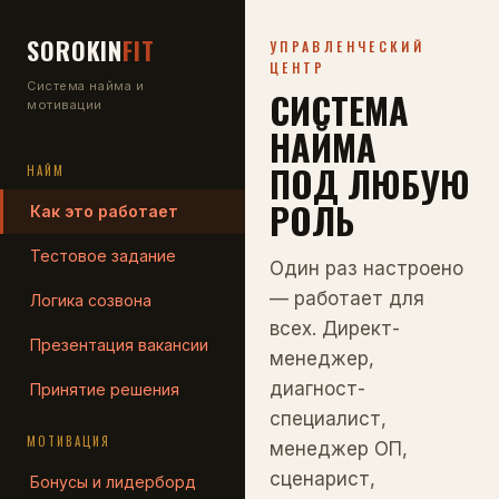
SOROKIN
FIT
УПРАВЛЕНЧЕСКИЙ
ЦЕНТР
Система найма и
СИСТЕМА
мотивации
НАЙМА
ПОД ЛЮБУЮ
НАЙМ
РОЛЬ
Как это работает
Тестовое задание
Один раз настроено
— работает для
Логика созвона
всех. Директ-
Презентация вакансии
менеджер,
диагност-
Принятие решения
специалист,
МОТИВАЦИЯ
менеджер ОП,
сценарист,
Бонусы и лидерборд