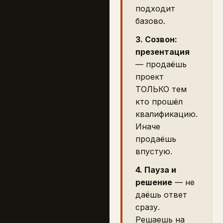
подходит
базово.
3. Созвон:
презентация
— продаёшь
проект
ТОЛЬКО тем
кто прошёл
квалификацию.
Иначе
продаёшь
впустую.
4. Пауза и
решение
— не
даёшь ответ
сразу.
Решаешь на